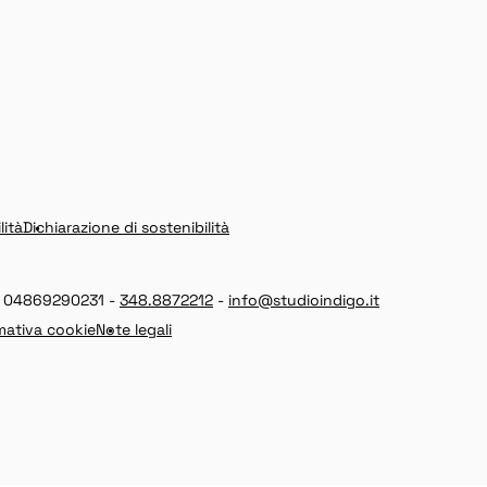
lità
Dichiarazione di sostenibilità
 IT 04869290231 -
348.8872212
-
info@studioindigo.it
mativa cookie
Note legali